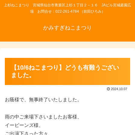
上杉ねこまつり 宮城県仙台市青葉区上杉１丁目２－１６ JAビル宮城庭園広
場 お問合せ：022-261-4784 （前田ひろみ）
かみすぎねこまつり
【10/6ねこまつり】どうも有難うござい
ました。
2024.10.07
お蔭様で、無事終了いたしました。
雨の中ご来場下さいましたお客様、
イービーンズ様、
ご出演下さった方々、