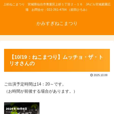
上杉ねこまつり 宮城県仙台市青葉区上杉１丁目２－１６ JAビル宮城庭園広
場 お問合せ：022-261-4784 （前田ひろみ）
かみすぎねこまつり
【10/19：ねこまつり】ムッチョ・ザ・ト
リオさんの
2025.10.09
ご出演予定時間は14：20～です。
（お時間が前後する場合があります。）