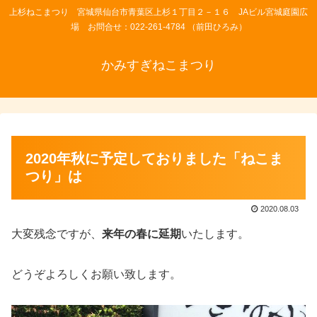
上杉ねこまつり 宮城県仙台市青葉区上杉１丁目２－１６ JAビル宮城庭園広
場 お問合せ：022-261-4784 （前田ひろみ）
かみすぎねこまつり
2020年秋に予定しておりました「ねこま
つり」は
2020.08.03
大変残念ですが、
来年の春に延期
いたします。
どうぞよろしくお願い致します。