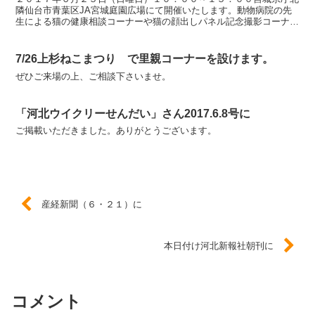
隣仙台市青葉区JA宮城庭園広場にて開催いたします。動物病院の先
生による猫の健康相談コーナーや猫の顔出しパネル記念撮影コーナー
もあります。ウチの猫自慢写真コンテストもあります！！
7/26上杉ねこまつり で里親コーナーを設けます。
ぜひご来場の上、ご相談下さいませ。
「河北ウイクリーせんだい」さん2017.6.8号に
ご掲載いただきました。ありがとうございます。
産経新聞（６・２１）に
本日付け河北新報社朝刊に
コメント