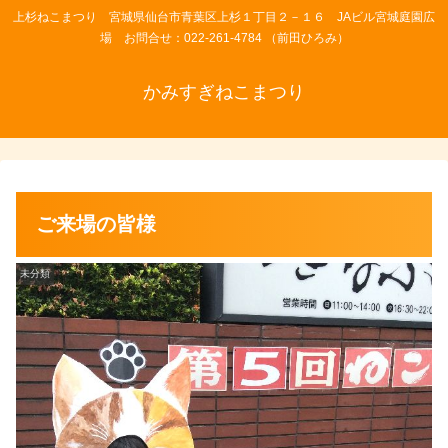
上杉ねこまつり 宮城県仙台市青葉区上杉１丁目２－１６ JAビル宮城庭園広
場 お問合せ：022-261-4784 （前田ひろみ）
かみすぎねこまつり
ご来場の皆様
未分類