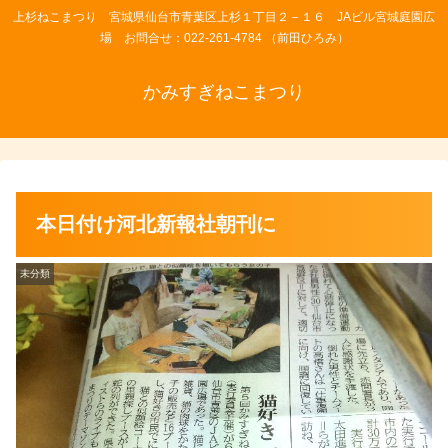
上杉ねこまつり 宮城県仙台市青葉区上杉１丁目２－１６ JAビル宮城庭園広
場 お問合せ：022-261-4784 （前田ひろみ）
かみすぎねこまつり
本日付け河北新報社朝刊に
未分類