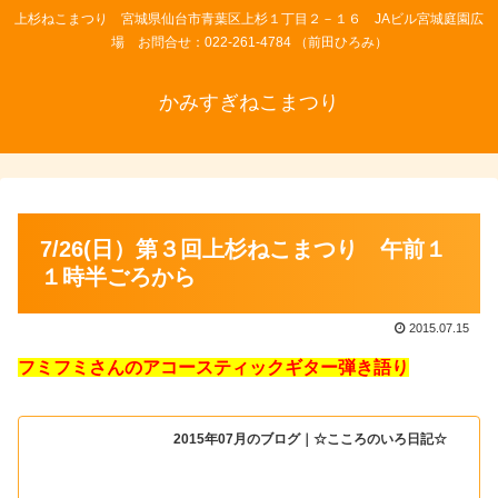
上杉ねこまつり 宮城県仙台市青葉区上杉１丁目２－１６ JAビル宮城庭園広
場 お問合せ：022-261-4784 （前田ひろみ）
かみすぎねこまつり
7/26(日）第３回上杉ねこまつり 午前１
１時半ごろから
2015.07.15
フミフミさんのアコースティックギター弾き語り
2015年07月のブログ｜☆こころのいろ日記☆