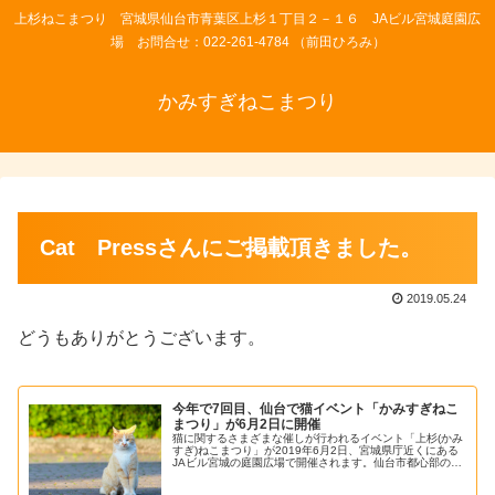
上杉ねこまつり 宮城県仙台市青葉区上杉１丁目２－１６ JAビル宮城庭園広
場 お問合せ：022-261-4784 （前田ひろみ）
かみすぎねこまつり
Cat Pressさんにご掲載頂きました。
2019.05.24
どうもありがとうございます。
今年で7回目、仙台で猫イベント「かみすぎねこ
まつり」が6月2日に開催
猫に関するさまざまな催しが行われるイベント「上杉(かみ
すぎ)ねこまつり」が2019年6月2日、宮城県庁近くにある
JAビル宮城の庭園広場で開催されます。仙台市都心部の北
縁に位置し同ビル周辺にある上杉中央商店街は、もともと
老舗の店舗が建ち並ぶ商...