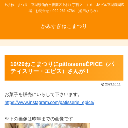
上杉ねこまつり 宮城県仙台市青葉区上杉１丁目２－１６ JAビル宮城庭園広
場 お問合せ：022-261-4784 （前田ひろみ）
かみすぎねこまつり
10/29ねこまつりにpâtisserieÉPICE（パ
ティスリー・エピス）さんが！
2023.10.11
お菓子を販売にいらして下さいます。
https://www.instagram.com/patisserie_epice/
※下の画像は昨年までの画像です