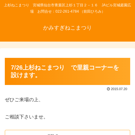
上杉ねこまつり 宮城県仙台市青葉区上杉１丁目２－１６ JAビル宮城庭園広
場 お問合せ：022-261-4784 （前田ひろみ）
かみすぎねこまつり
7/26上杉ねこまつり で里親コーナーを
設けます。
2015.07.20
ぜひご来場の上、
ご相談下さいませ。