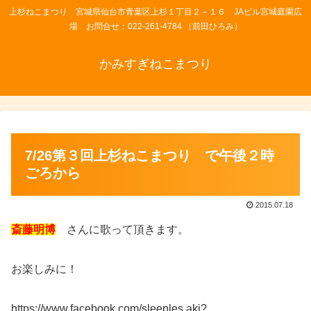
上杉ねこまつり 宮城県仙台市青葉区上杉１丁目２－１６ JAビル宮城庭園広
場 お問合せ：022-261-4784 （前田ひろみ）
かみすぎねこまつり
7/26第３回上杉ねこまつり で午後２時
ごろから
2015.07.18
斎藤明博
さんに歌って頂きます。
お楽しみに！
https://www.facebook.com/sleeples.aki?