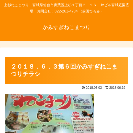
上杉ねこまつり 宮城県仙台市青葉区上杉１丁目２－１６ JAビル宮城庭園広
場 お問合せ：022-261-4784 （前田ひろみ）
かみすぎねこまつり
２０１８．６．３第６回かみすぎねこま
つりチラシ
2018.05.03
2018.06.19