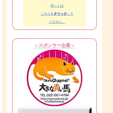
詳しくは
こちらを
クリック
して
ください。
～スポンサー企業～