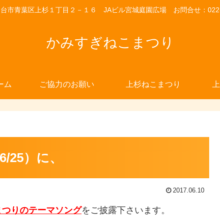
市青葉区上杉１丁目２－１６ JAビル宮城庭園広場 お問合せ：022-26
かみすぎねこまつり
ーム
ご協力のお願い
上杉ねこまつり
上
/25）に、
2017.06.10
まつりのテーマソング
をご披露下さいます。