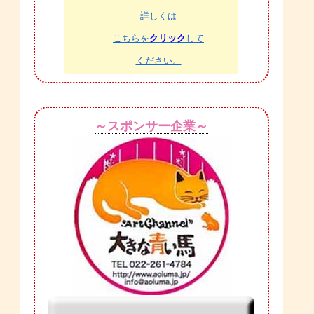
詳しくは
こちらを
クリック
して
ください。
～スポンサー企業～