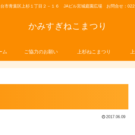
市青葉区上杉１丁目２－１６ JAビル宮城庭園広場 お問合せ：022-26
かみすぎねこまつり
ーム
ご協力のお願い
上杉ねこまつり
上
2017.06.09