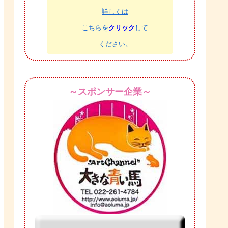
詳しくは
こちらを
クリック
して
ください。
～スポンサー企業～