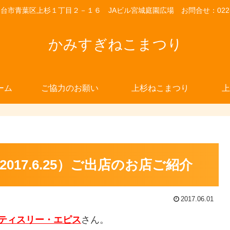
市青葉区上杉１丁目２－１６ JAビル宮城庭園広場 お問合せ：022-26
かみすぎねこまつり
ーム
ご協力のお願い
上杉ねこまつり
上
17.6.25）ご出店のお店ご紹介
2017.06.01
ティスリー・エピス
さん。