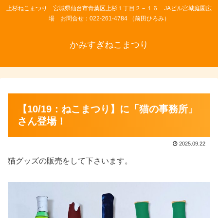
上杉ねこまつり 宮城県仙台市青葉区上杉１丁目２－１６ JAビル宮城庭園広
場 お問合せ：022-261-4784 （前田ひろみ）
かみすぎねこまつり
【10/19：ねこまつり】に「猫の事務所」
さん登場！
2025.09.22
猫グッズの販売をして下さいます。