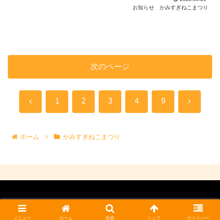
お知らせ
かみすぎねこまつり
次のページ
前
次
1
2
3
4
9
へ
へ
ホーム
かみすぎねこまつり
© 2014 上杉ねこproject
メニュー
ホーム
検索
トップ
サイドバー